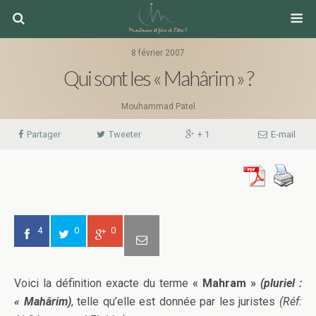
8 février 2007
Qui sont les « Mahârim » ?
Mouhammad Patel
Partager
Tweeter
+ 1
E-mail
4
0
0
Voici la définition exacte du terme
« Mahram »
(pluriel :
« Mahârim)
, telle qu’elle est donnée par les juristes
(Réf: