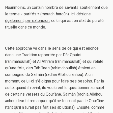
Néanmoins, un certain nombre de savants soutiennent que
le terme « purifés » (moutah-haroûn), ici, désigne
également, par extension
, celui qui est en état de pureté
rituelle dans ce monde.
Cette approche va dans le sens de ce qui est énoncé
dans une Tradition rapportée par Dâr Qoutni
(rahimahoullâh) et Al Athram (rahimahoullâh) et qui relate
qu’une fois, des Tâbi’înes (rahimahoullâh) étaient en
compagnie de Salmân (radhia Allâhou anhou). A un
moment, celui-ci s’éloigna pour faire ses besoins. Par la
suite, quand il revint, ils voulurent le questionner au sujet
de certains versets du Qour’âne. Salmân (radhia Allâhou
anhou) leur fit remarquer qu’il ne touchait pas le Qour’âne
(tant qu’il n’aurait pas fait ses ablutions). Ensuite, comme