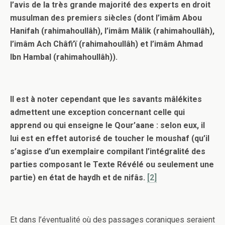
l’avis de la très grande majorité des experts en droit
musulman des premiers siècles (dont l’imâm Abou
Hanifah (rahimahoullâh), l’imâm Mâlik (rahimahoullâh),
l’imâm Ach Châfi’ï (rahimahoullâh) et l’imâm Ahmad
Ibn Hambal (rahimahoullâh)).
Il est à noter cependant que les savants mâlékites
admettent une exception concernant celle qui
apprend ou qui enseigne le Qour’aane : selon eux, il
lui est en effet autorisé de toucher le moushaf (qu’il
s’agisse d’un exemplaire compilant l’intégralité des
parties composant le Texte Révélé ou seulement une
partie) en état de haydh et de nifâs.
[2]
Et dans l’éventualité où des passages coraniques seraient