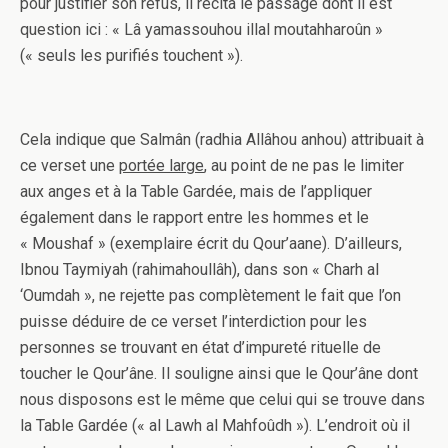
pour justifier son refus, il récita le passage dont il est
question ici : « Lâ yamassouhou illal moutahharoûn »
(« seuls les purifiés touchent »).
Cela indique que Salmân (radhia Allâhou anhou) attribuait à
ce verset une
portée large
, au point de ne pas le limiter
aux anges et à la Table Gardée, mais de l’appliquer
également dans le rapport entre les hommes et le
« Moushaf » (exemplaire écrit du Qour’aane). D’ailleurs,
Ibnou Taymiyah (rahimahoullâh), dans son « Charh al
‘Oumdah », ne rejette pas complètement le fait que l’on
puisse déduire de ce verset l’interdiction pour les
personnes se trouvant en état d’impureté rituelle de
toucher le Qour’âne. Il souligne ainsi que le Qour’âne dont
nous disposons est le même que celui qui se trouve dans
la Table Gardée (« al Lawh al Mahfoûdh »). L’endroit où il