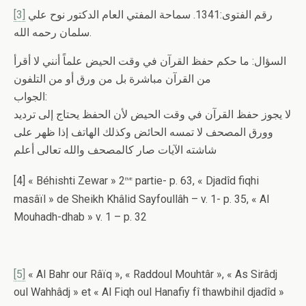
[3]
رقم الفتوى:1341. سماحة المفتي العام الدكتور نوح علي
سلمان رحمه الله.
السؤال: ما حكم حفظ القرآن في وقت الحيض علماً أنني لا أقرأ
من القرآن مباشرة بل من ورق أو من التلفون
الجواب:
لا يجوز حفظ القرآن في وقت الحيض لأن الحفظ يحتاج إلى ترديد
وورق المصحف لا تمسه الحائض وكذلك الهاتف إذا ظهر على
شاشته الآيات صار كالمصحف والله تعالى أعلم
[4] « Béhishti Zewar » 2
partie- p. 63, « Djadîd fiqhi
ème
masâïl » de Sheikh Khâlid Sayfoullâh – v. 1- p. 35, « Al
Mouhadh-dhab » v. 1 – p. 32
[5]
« Al Bahr our Râïq », « Raddoul Mouhtâr », « As Sirâdj
oul Wahhâdj » et « Al Fiqh oul Hanafiy fî thawbihil djadîd »