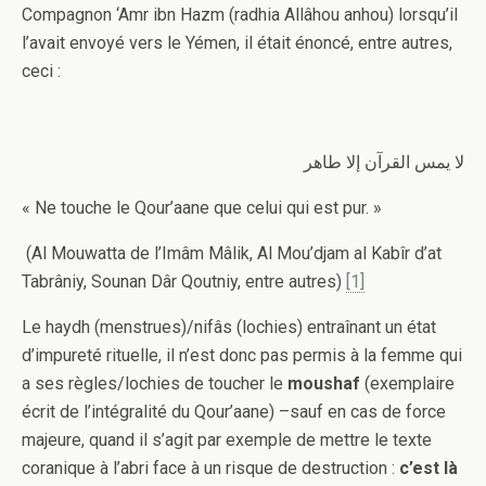
Compagnon ‘Amr ibn Hazm (radhia Allâhou anhou) lorsqu’il
l’avait envoyé vers le Yémen, il était énoncé, entre autres,
ceci :
لا يمس القرآن إلا طاهر
« Ne touche le Qour’aane que celui qui est pur. »
(Al Mouwatta de l’Imâm Mâlik, Al Mou’djam al Kabîr d’at
Tabrâniy, Sounan Dâr Qoutniy, entre autres)
[1]
Le haydh (menstrues)/nifâs (lochies) entraînant un état
d’impureté rituelle, il n’est donc pas permis à la femme qui
a ses règles/lochies de toucher le
moushaf
(exemplaire
écrit de l’intégralité du Qour’aane) –sauf en cas de force
majeure, quand il s’agit par exemple de mettre le texte
coranique à l’abri face à un risque de destruction :
c’est là