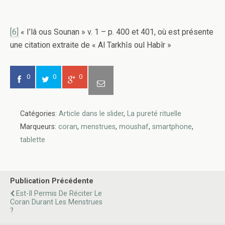
[6]
« I’lâ ous Sounan » v. 1 – p. 400 et 401, où est présente
une citation extraite de « Al Tarkhîs oul Habîr »
0
0
0
Catégories:
Article dans le slider
,
La pureté rituelle
Marqueurs:
coran
,
menstrues
,
moushaf
,
smartphone
,
tablette
Publication Précédente
Est-Il Permis De Réciter Le
Coran Durant Les Menstrues
?