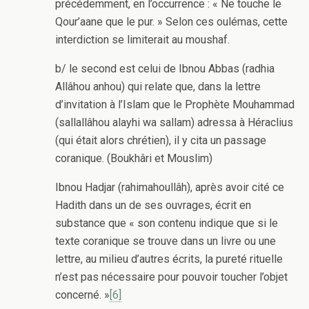
précédemment, en l’occurrence : « Ne touche le
Qour’aane que le pur. » Selon ces oulémas, cette
interdiction se limiterait au moushaf.
b/ le second est celui de Ibnou Abbas (radhia
Allâhou anhou) qui relate que, dans la lettre
d’invitation à l’Islam que le Prophète Mouhammad
(sallallâhou alayhi wa sallam) adressa à Héraclius
(qui était alors chrétien), il y cita un passage
coranique. (Boukhâri et Mouslim)
Ibnou Hadjar (rahimahoullâh), après avoir cité ce
Hadith dans un de ses ouvrages, écrit en
substance que « son contenu indique que si le
texte coranique se trouve dans un livre ou une
lettre, au milieu d’autres écrits, la pureté rituelle
n’est pas nécessaire pour pouvoir toucher l’objet
concerné. »
[6]