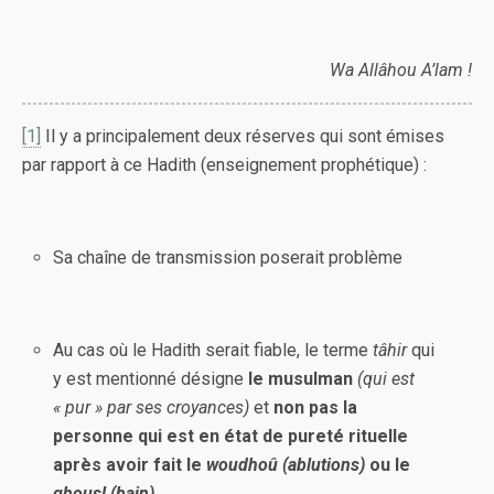
Wa Allâhou A’lam !
[1]
Il y a principalement deux réserves qui sont émises
par rapport à ce Hadith (enseignement prophétique) :
Sa chaîne de transmission poserait problème
Au cas où le Hadith serait fiable, le terme
tâhir
qui
y est mentionné désigne
le musulman
(qui est
« pur » par ses croyances)
et
non pas la
personne qui est en état de pureté rituelle
après avoir fait le
woudhoû (ablutions)
ou le
ghousl (bain)
.