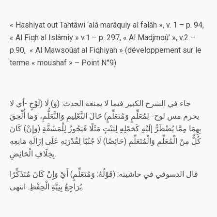
« Hashiyat out Tahtâwi ‘alâ marâquiy al falâh », v. 1 – p. 94,
« Al Fiqh al Islâmiy » v.1 – p. 297, « Al Madjmoû’ », v.2 –
p.90, « Al Mawsoûat al Fiqhiyah » (développement sur le
terme « moushaf » – Point N°9)
جاء في الشرح الكبير فيما لا يمنعه الحدث: (وَ) لَا (لَوْحٍ -أي لا
يحرم مس لوح- لِمُعَلِّمٍ وَمُتَعَلِّمٍ) حَالَ التَّعْلِيمِ وَالتَّعَلُّمِ، وَمَا أُلْحِقَ
بِهِمَا مِمَّا يُضْطَرُّ إلَيْهِ كَحَمْلِهِ لِبَيْتٍ مَثَلًا فَيَجُوزُ لِلْمَشَقَّةِ (وَإِنْ) كَانَ
كُلٌّ مِنْ الْمُعَلِّمِ وَالْمُتَعَلِّمِ (حَائِضًا) لَا جُنُبًا لِقُدْرَتِهِ عَلَى إزَالَةِ مَانِعِهِ
بِخِلَافِ الْحَائِضِ.
قال الدسوقي في حاشيته: (قَوْلُهُ: وَمُتَعَلِّمٍ) أَيْ وَإِنْ كَانَ مُتَذَكِّرًا
يُرَاجِعُ بِنِيَّةِ الْحِفْظِ. انتهى.