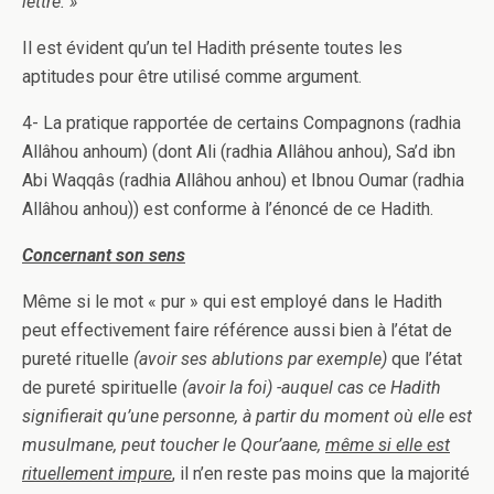
lettre. »
Il est évident qu’un tel Hadith présente toutes les
aptitudes pour être utilisé comme argument.
4- La pratique rapportée de certains Compagnons (radhia
Allâhou anhoum) (dont Ali (radhia Allâhou anhou), Sa’d ibn
Abi Waqqâs (radhia Allâhou anhou) et Ibnou Oumar (radhia
Allâhou anhou)) est conforme à l’énoncé de ce Hadith.
Concernant son sens
Même si le mot « pur » qui est employé dans le Hadith
peut effectivement faire référence aussi bien à l’état de
pureté rituelle
(avoir ses ablutions par exemple)
que l’état
de pureté spirituelle
(avoir la foi) -auquel cas ce Hadith
signifierait qu’une personne, à partir du moment où elle est
musulmane, peut toucher le Qour’aane,
même si elle est
rituellement impure
, il n’en reste pas moins que la majorité