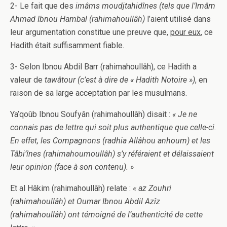
2- Le fait que des
imâms moudjtahidînes
(tels que l’Imâm
Ahmad Ibnou Hambal (rahimahoullâh)
l’aient utilisé dans
leur argumentation constitue une preuve que,
pour eux
, ce
Hadith était suffisamment fiable.
3- Selon Ibnou Abdil Barr (rahimahoullâh), ce Hadith a
valeur de
tawâtour
(c’est à dire de « Hadith Notoire »)
, en
raison de sa large acceptation par les musulmans.
Ya’qoûb Ibnou Soufyân (rahimahoullâh) disait :
« Je ne
connais pas de lettre qui soit plus authentique que celle-ci.
En effet, les Compagnons (radhia Allâhou anhoum) et les
Tâbi’înes (rahimahoumoullâh) s’y référaient et délaissaient
leur opinion (face à son contenu). »
Et al Hâkim (rahimahoullâh) relate :
« az Zouhri
(rahimahoullâh) et Oumar Ibnou Abdil Azîz
(rahimahoullâh) ont témoigné de l’authenticité de cette