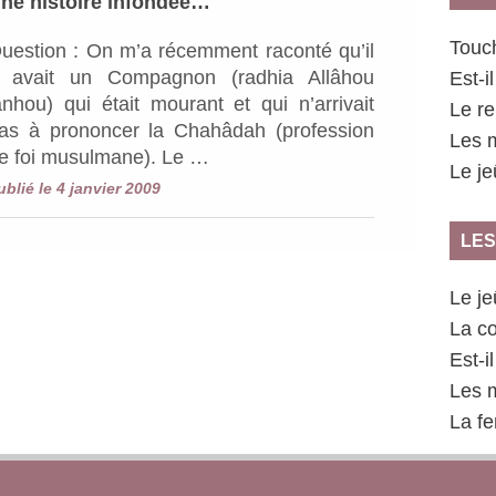
ne histoire infondée…
Touch
uestion : On m’a récemment raconté qu’il
 avait un Compagnon (radhia Allâhou
Est-i
anhou) qui était mourant et qui n’arrivait
Le r
as à prononcer la Chahâdah (profession
Les m
e foi musulmane). Le …
Le j
ublié le 4 janvier 2009
LES
Le j
La co
Est-i
Les m
La fe