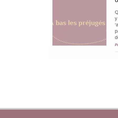
U
Q
y
‘
p
d
P