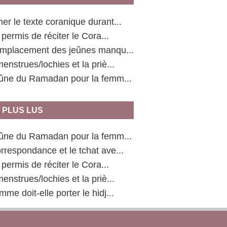
er le texte coranique durant...
l permis de réciter le Cora...
emplacement des jeûnes manqu...
enstrues/lochies et la priè...
eûne du Ramadan pour la femm...
 PLUS LUS
eûne du Ramadan pour la femm...
rrespondance et le tchat ave...
l permis de réciter le Cora...
enstrues/lochies et la priè...
mme doit-elle porter le hidj...