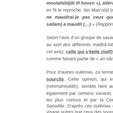
moutafalidjât lil housn »), alté
en fit le reproche. Ibn Mas’oûd 
ne maudirai-je pas ceux que
sallam) a maudit (…)
»
(Rapport
Selon l’avis d’un groupe de sav
au sein des différents madhâ-hib
cet avis)
,
celle qui s’épile
(natf)
comme faisant partie de
« an nâ
Pour d’autres oulémas, ce term
sourcils
. Cette opinion, qui
(rahimahoullâh), semble faire a
également par certains savants 
les plus connus et par la Co
Saoudite. D’après ces oulémas d
visage autres que ceux des sourc