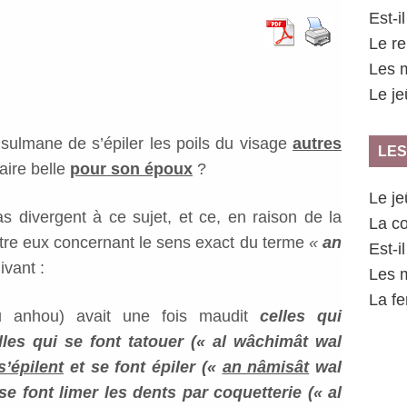
Est-i
Le r
Les m
Le j
sulmane de s’épiler les poils du visage
autres
LES
aire belle
pour son époux
?
Le j
s divergent à ce sujet, et ce, en raison de la
La co
entre eux concernant le sens exact du terme
«
an
Est-i
ivant :
Les m
La fe
ou anhou) avait une fois maudit
celles qui
lles qui se font tatouer (« al wâchimât wal
s’épilent
et se font épiler («
an nâmisât
wal
e font limer les dents par coquetterie (« al