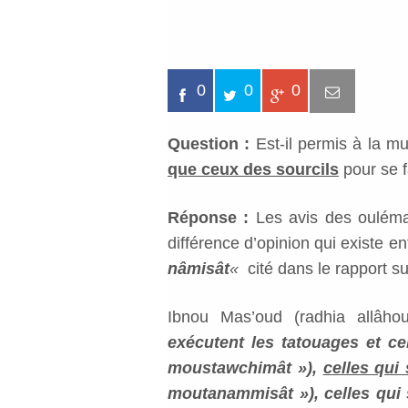
0
0
0
Question :
Est-il permis à la mu
que ceux des sourcils
pour se f
Réponse :
Les avis des ouléma
différence d’opinion qui existe 
nâmisât
«
cité dans le rapport su
Ibnou Mas’oud (radhia allâh
exécutent les tatouages et ce
moustawchimât »),
celles qui 
moutanammisât »), celles qui s