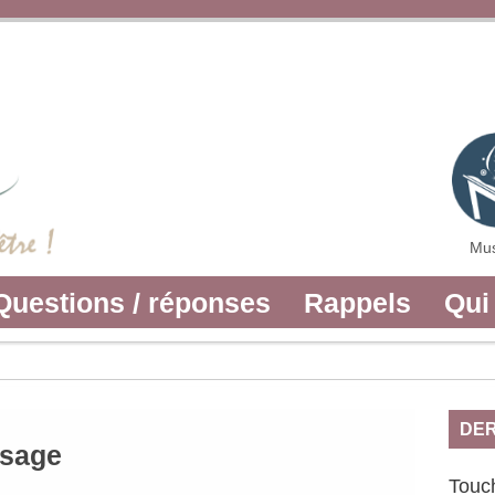
Mus
Questions / réponses
Rappels
Qui
DER
isage
Touch