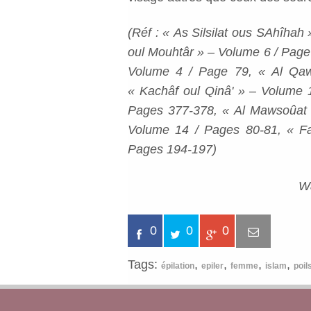
(Réf : « As Silsilat ous SAhîhah
oul Mouhtâr » – Volume 6 / Page
Volume 4 / Page 79, « Al Qaw
« Kachâf oul Qinâ' » – Volume 
Pages 377-378, « Al Mawsoûat 
Volume 14 / Pages 80-81, « F
Pages 194-197)
Wa
0
0
0
Tags:
,
,
,
,
épilation
epiler
femme
islam
poil