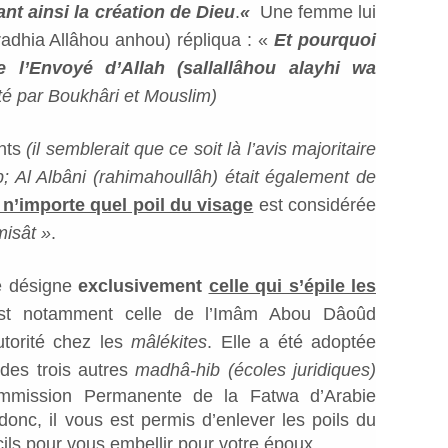
rant ainsi la création de Dieu
.
«
Une femme lui
(radhia Allâhou anhou) répliqua : «
Et pourquoi
 l’Envoyé d’Allah (sallallâhou alayhi wa
é par Boukhâri et Mouslim)
ants
(il semblerait que ce soit là l’avis majoritaire
; Al Albâni (rahimahoullâh) était également de
n’importe quel poil du visage
est considérée
misât »
.
e désigne
exclusivement
celle qui s’épile les
 est notamment celle de l’Imâm Abou Dâoûd
utorité chez les
mâlékites
. Elle a été adoptée
des trois autres
madhâ-hib (écoles juridiques)
mmission Permanente de la Fatwa d’Arabie
onc, il vous est permis d’enlever les poils du
ils pour vous embellir pour votre époux.